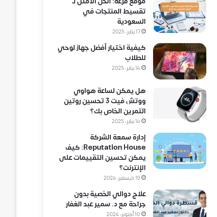
موقع فزعة: الحل الأمثل لـ
تقسيط المنتجات في
السعودية
17 يناير، 2025
كيفية اختيار أفضل جهاز لوحي
للطلاب
14 يناير، 2025
هل يمكن لساعة هواوي
ووتش فيت 3 تحسين روتين
التمرين الخاص بك؟
14 يناير، 2025
إدارة سمعة الشركة
Reputation House: كيف
يمكن تحسين التقييمات على
الإنترنت؟
19 ديسمبر، 2024
علاج دوالي الخصية بدون
جراحة مع د. سمير عبد الغفار
10 أكتوبر، 2024