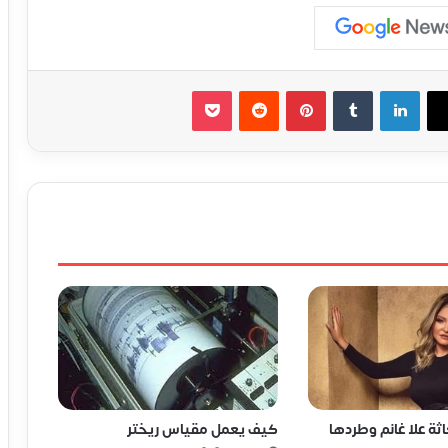
لينكدإن
‏Tumblr
بينتيريست
‏Reddit
‫Pocket
كيف يعمل مقياس ريختر
ة علا غانم وطردها