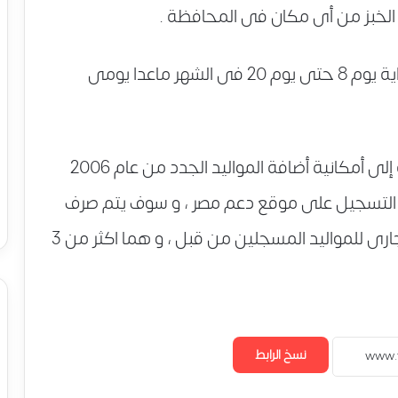
ف الخبز من أى مكان فى المحافظة .
ايام عمل مكاتب التموين للمواطنين من بداية يوم 8 حتى يوم 20 فى الشهر ماعدا يومى
كما سمحت وزارة التموين و التجارة الداخلية إلى أمكانية أضافة المواليد الجدد من عام 2006
يونيو لعام 2013 من خلال التسجيل على موقع دعم مصر ، و سوف يتم صرف
السلع التموينية أبتداء من شهر اغسطس الجارى للمواليد المسجلين من قبل ، و هما اكثر من 3
نسخ الرابط