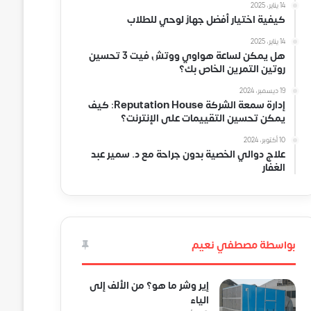
14 يناير، 2025
كيفية اختيار أفضل جهاز لوحي للطلاب
14 يناير، 2025
هل يمكن لساعة هواوي ووتش فيت 3 تحسين
روتين التمرين الخاص بك؟
19 ديسمبر، 2024
إدارة سمعة الشركة Reputation House: كيف
يمكن تحسين التقييمات على الإنترنت؟
10 أكتوبر، 2024
علاج دوالي الخصية بدون جراحة مع د. سمير عبد
الغفار
بواسطة مصطفي نعيم
إير وشر ما هو؟ من الألف إلى
الياء