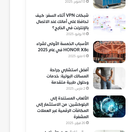
13 أكتوبر، 2025
شبكات VPN أثناء السفر: كيف
تحافظ على أمانك عند الاتصال
بالإنترنت في الخارج؟
18 يوليو، 2025
الأسباب الخمسة الأولى لشراء
HONOR X8c في عام 2025
6 مايو، 2025
أفضل استشاري جراحة
المسالك البولية: خدمات
وحلول طبية متقدمة
2 مارس، 2025
الألعاب المستندة إلى
البلوكشين: من الاستثمار إلى
المكافآت الرقمية عبر العملات
المشفرة
26 فبراير، 2025