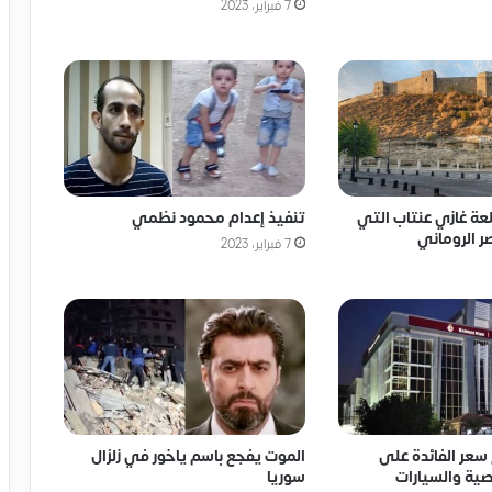
7 فبراير، 2023
لعة غازي عنتاب التي
تنفيذ إعدام محمود نظمي
ر الروماني
7 فبراير، 2023
سعر الفائدة على
الموت يفجع باسم ياخور في زلزال
ية والسيارات
سوريا