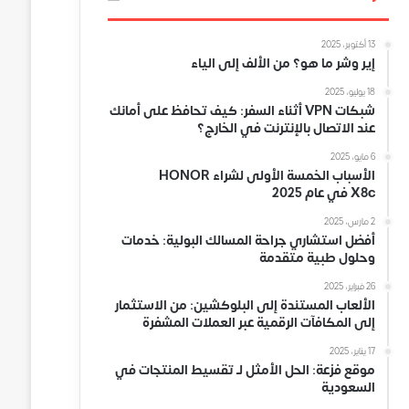
13 أكتوبر، 2025
إير وشر ما هو؟ من الألف إلى الياء
18 يوليو، 2025
شبكات VPN أثناء السفر: كيف تحافظ على أمانك
عند الاتصال بالإنترنت في الخارج؟
6 مايو، 2025
الأسباب الخمسة الأولى لشراء HONOR
X8c في عام 2025
2 مارس، 2025
أفضل استشاري جراحة المسالك البولية: خدمات
وحلول طبية متقدمة
26 فبراير، 2025
الألعاب المستندة إلى البلوكشين: من الاستثمار
إلى المكافآت الرقمية عبر العملات المشفرة
17 يناير، 2025
موقع فزعة: الحل الأمثل لـ تقسيط المنتجات في
السعودية