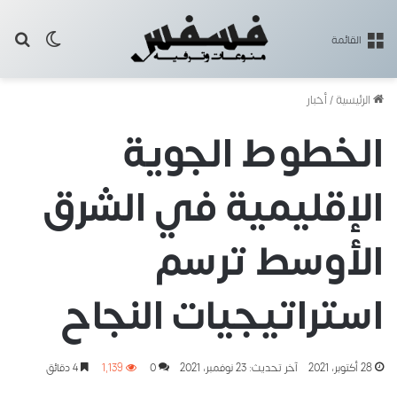
بح
الوضع ا
القائمة
الرئيسية
/
أخبار
الخطوط الجوية
الإقليمية في الشرق
الأوسط ترسم
استراتيجيات النجاح
28 أكتوبر، 2021
آخر تحديث: 23 نوفمبر، 2021
0
1٬139
4 دقائق