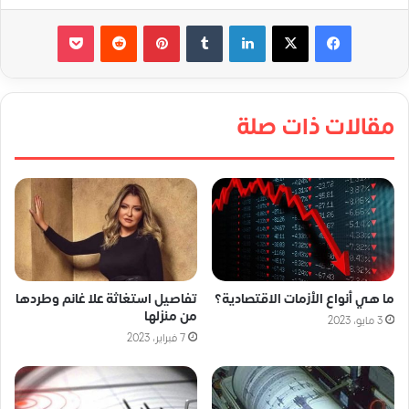
لينكدإن
‏Tumblr
بينتيريست
‏Reddit
‫Pocket
مقالات ذات صلة
ما هي أنواع الأزمات الاقتصادية؟
تفاصيل استغاثة علا غانم وطردها
من منزلها
3 مايو، 2023
7 فبراير، 2023