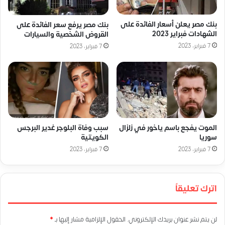
بنك مصر يعلن أسعار الفائدة على
بنك مصر يرفع سعر الفائدة على
الشهادات فبراير 2023
القروض الشخصية والسيارات
7 فبراير، 2023
7 فبراير، 2023
الموت يفجع باسم ياخور في زلزال
سبب وفاة البلوجر غدير البرجس
سوريا
الكويتية
7 فبراير، 2023
7 فبراير، 2023
اترك تعليقاً
لن يتم نشر عنوان بريدك الإلكتروني.
الحقول الإلزامية مشار إليها بـ
*