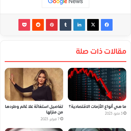
لينكدإن
‏Tumblr
بينتيريست
‏Reddit
‫Pocket
مقالات ذات صلة
ما هي أنواع الأزمات الاقتصادية؟
تفاصيل استغاثة علا غانم وطردها
من منزلها
3 مايو، 2023
7 فبراير، 2023