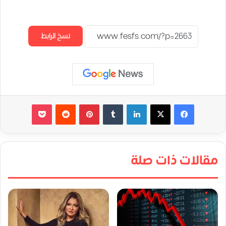
نسخ الرابط
لينكدإن
‏Tumblr
بينتيريست
‏Reddit
‫Pocket
مقالات ذات صلة