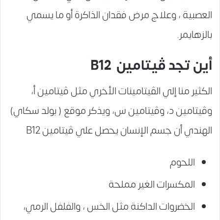
العصبية ، وعلاج مرض فقدان الذاكرة أو ما يسمي
بالزهايمر.
أين تجد ڤيتامين B12
الكثير منا إلي الڤيتامينات الأخري مثل ڤيتامين أ،
وڤيتامين د، وڤيتامين س، ويذكر موقع ( بولد سكاي)
الهندي أن جسم الإنسان يحصل علي ڤيتامين B12
اللحوم
المكسرات الغير مملحة
الخضروات الداكنة مثل الخس ، والفلفل الرمي،