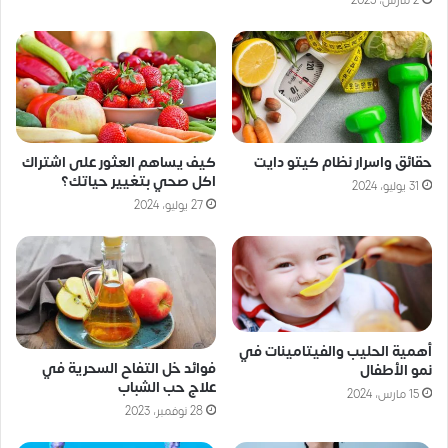
حقائق واسرار نظام كيتو دايت
كيف يساهم العثور على اشتراك
اكل صحي بتغيير حياتك؟
31 يوليو، 2024
27 يوليو، 2024
أهمية الحليب والفيتامينات في
فوائد خل التفاح السحرية في
نمو الأطفال
علاج حب الشباب
15 مارس، 2024
28 نوفمبر، 2023