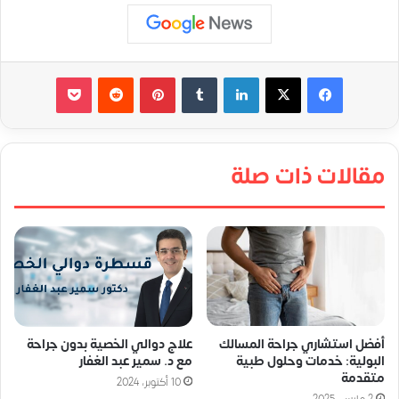
لينكدإن
‏Tumblr
بينتيريست
‏Reddit
‫Pocket
مقالات ذات صلة
أفضل استشاري جراحة المسالك
علاج دوالي الخصية بدون جراحة
البولية: خدمات وحلول طبية
مع د. سمير عبد الغفار
متقدمة
10 أكتوبر، 2024
2 مارس، 2025