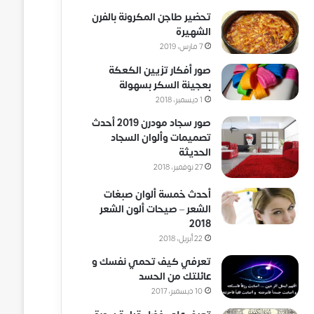
تحضير طاجن المكرونة بالفرن
الشهيرة
7 مارس، 2019
صور أفكار تزيين الكعكة
بعجينة السكر بسهولة
1 ديسمبر، 2018
صور سجاد مودرن 2019 أحدث
تصميمات وألوان السجاد
الحديثة
27 نوفمبر، 2018
أحدث خمسة ألوان صبغات
الشعر – صيحات ألون الشعر
2018
22 أبريل، 2018
تعرفي كيف تحمي نفسك و
عائلتك من الحسد
10 ديسمبر، 2017