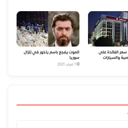
سعر الفائدة على
الموت يفجع باسم ياخور في زلزال
ية والسيارات
سوريا
7 فبراير، 2023