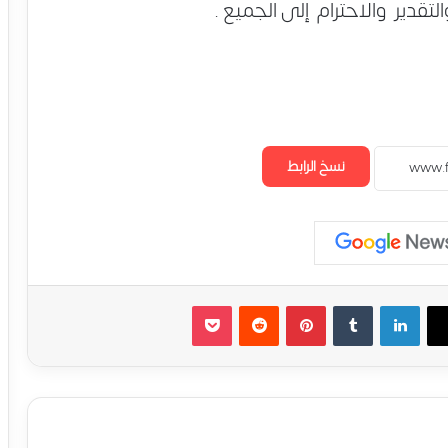
قدير والاحترام إلى الجميع .
نسخ الرابط
لينكدإن
‏Tumblr
بينتيريست
‏Reddit
‫Pocket