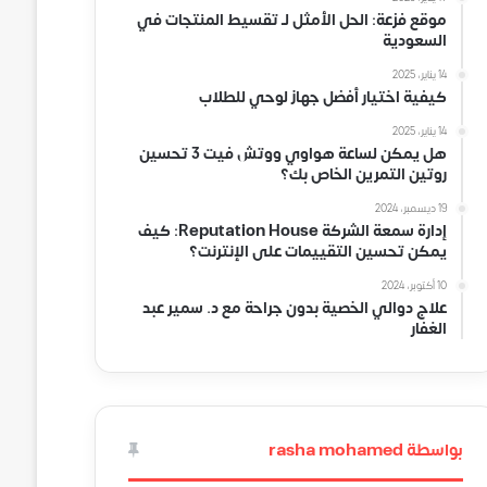
موقع فزعة: الحل الأمثل لـ تقسيط المنتجات في
السعودية
14 يناير، 2025
كيفية اختيار أفضل جهاز لوحي للطلاب
14 يناير، 2025
هل يمكن لساعة هواوي ووتش فيت 3 تحسين
روتين التمرين الخاص بك؟
19 ديسمبر، 2024
إدارة سمعة الشركة Reputation House: كيف
يمكن تحسين التقييمات على الإنترنت؟
10 أكتوبر، 2024
علاج دوالي الخصية بدون جراحة مع د. سمير عبد
الغفار
بواسطة rasha mohamed