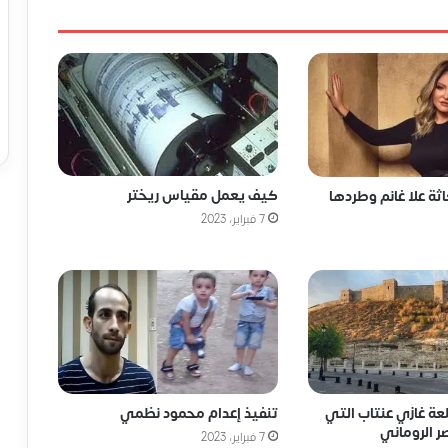
كيف يعمل مقياس ريختر
ة علا غانم وطردها
7 فبراير، 2023
لعة غازي عنتاب التي
تنفيذ إعدام محمود نظمي
ر الروماني
7 فبراير، 2023