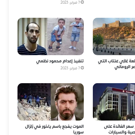
7 فبراير، 2023
لعة غازي عنتاب التي
تنفيذ إعدام محمود نظمي
ر الروماني
7 فبراير، 2023
سعر الفائدة على
الموت يفجع باسم ياخور في زلزال
ية والسيارات
سوريا