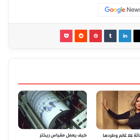
لينكدإن
‏Tumblr
بينتيريست
‏Reddit
‫Pocket
كيف يعمل مقياس ريختر
ة علا غانم وطردها