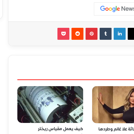
لينكدإن
‏Tumblr
بينتيريست
‏Reddit
‫Pocket
كيف يعمل مقياس ريختر
ة علا غانم وطردها