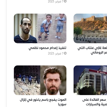
7 فبراير، 2023
لعة غازي عنتاب التي
تنفيذ إعدام محمود نظمي
ر الروماني
7 فبراير، 2023
سعر الفائدة على
الموت يفجع باسم ياخور في زلزال
ية والسيارات
سوريا