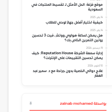
موقع فزعة: الحل الأمثل لـ تقسيط المنتجات في
السعودية
14 يناير، 2025
كيفية اختيار أفضل جهاز لوحي للطلاب
14 يناير، 2025
هل يمكن لساعة هواوي ووتش فيت 3 تحسين
روتين التمرين الخاص بك؟
19 ديسمبر، 2024
إدارة سمعة الشركة Reputation House: كيف
يمكن تحسين التقييمات على الإنترنت؟
10 أكتوبر، 2024
علاج دوالي الخصية بدون جراحة مع د. سمير عبد
الغفار
بواسطة zainab mohamed