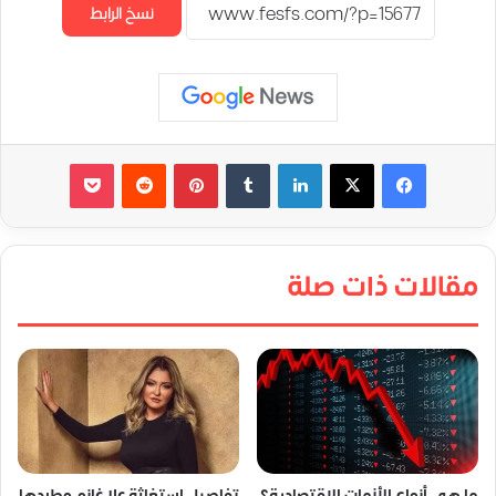
نسخ الرابط
لينكدإن
‏Tumblr
بينتيريست
‏Reddit
‫Pocket
مقالات ذات صلة
ما هي أنواع الأزمات الاقتصادية؟
تفاصيل استغاثة علا غانم وطردها