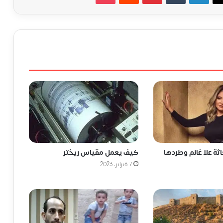
كيف يعمل مقياس ريختر
ة علا غانم وطردها
7 فبراير، 2023