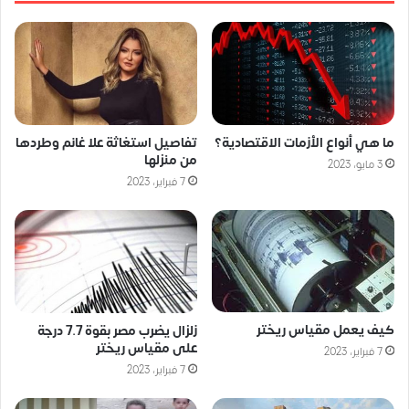
ما هي أنواع الأزمات الاقتصادية؟
تفاصيل استغاثة علا غانم وطردها
من منزلها
3 مايو، 2023
7 فبراير، 2023
كيف يعمل مقياس ريختر
زلزال يضرب مصر بقوة 7.7 درجة
على مقياس ريختر
7 فبراير، 2023
7 فبراير، 2023