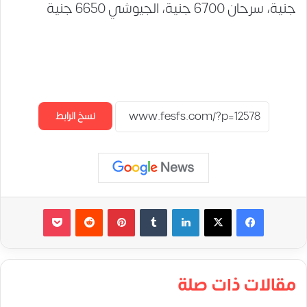
جنية، سرحان 6700 جنية، الجيوشي 6650 جنية
نسخ الرابط
لينكدإن
‏Tumblr
بينتيريست
‏Reddit
‫Pocket
مقالات ذات صلة