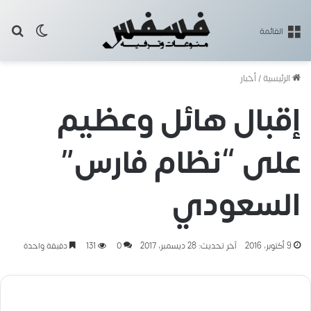
بح
الوضع ا
القائمة
الرئيسية
/
أخبار
إقبال هائل وعظيم
على “نظام فارس”
السعودي
9 أكتوبر، 2016
آخر تحديث: 28 ديسمبر، 2017
0
131
دقيقة واحدة