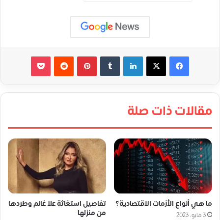
لينكدإن
‏Tumblr
بينتيريست
‏Reddit
‫Pocket
مقالات ذات صلة
ما هي أنواع الأزمات الاقتصادية؟
تفاصيل استغاثة علا غانم وطردها
من منزلها
3 مايو، 2023