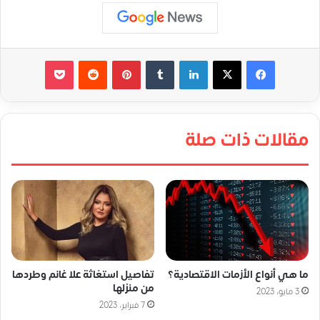
لينكدإن
‏Tumblr
بينتيريست
‏Reddit
‫Pocket
مقالات ذات صلة
ما هي أنواع الأزمات الاقتصادية؟
تفاصيل استغاثة علا غانم وطردها
من منزلها
3 مايو، 2023
7 فبراير، 2023