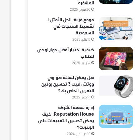
المشفرة
26 فبراير، 2025
موقع فزعة: الحل الأمثل لـ
تقسيط المنتجات في
السعودية
17 يناير، 2025
كيفية اختيار أفضل جهاز لوحي
للطلاب
14 يناير، 2025
هل يمكن لساعة هواوي
ووتش فيت 3 تحسين روتين
التمرين الخاص بك؟
14 يناير، 2025
إدارة سمعة الشركة
Reputation House: كيف
يمكن تحسين التقييمات على
الإنترنت؟
19 ديسمبر، 2024