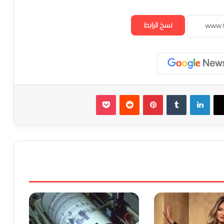
نسخ الرابط
لينكدإن
‏Tumblr
بينتيريست
‏Reddit
‫Pocket