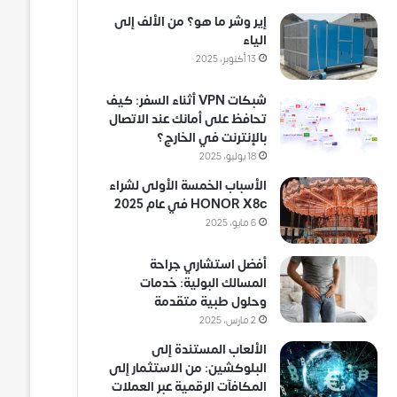
إير وشر ما هو؟ من الألف إلى
الياء
13 أكتوبر، 2025
شبكات VPN أثناء السفر: كيف
تحافظ على أمانك عند الاتصال
بالإنترنت في الخارج؟
18 يوليو، 2025
الأسباب الخمسة الأولى لشراء
HONOR X8c في عام 2025
6 مايو، 2025
أفضل استشاري جراحة
المسالك البولية: خدمات
وحلول طبية متقدمة
2 مارس، 2025
الألعاب المستندة إلى
البلوكشين: من الاستثمار إلى
المكافآت الرقمية عبر العملات