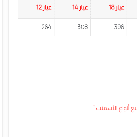
عيار 18
عيار 14
عيار 12
264
308
396
أنواع الأسمنت ” .