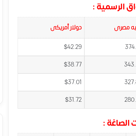
ق الرسمية :
ه مصرى
دولار أمريكى
$42.29
374
$38.77
343
$37.01
327
$31.72
280
الصاغة :