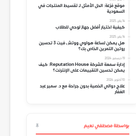
موقع فزعة: الحل الأمثل لـ تقسيط المنتجات في
السعودية
14 يناير، 2025
كيفية اختيار أفضل جهاز لوحي للطلاب
14 يناير، 2025
هل يمكن لساعة هواوي ووتش فيت 3 تحسين
روتين التمرين الخاص بك؟
19 ديسمبر، 2024
إدارة سمعة الشركة Reputation House: كيف
يمكن تحسين التقييمات على الإنترنت؟
10 أكتوبر، 2024
علاج دوالي الخصية بدون جراحة مع د. سمير عبد
الغفار
بواسطة مصطفي نعيم