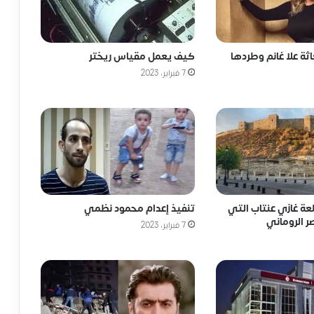
كيف يعمل مقياس ريختر
ة علا غانم وطردها
7 فبراير، 2023
لعة غازي عنتاب التي
تنفيذ إعدام محمود نظمي
ر الروماني
7 فبراير، 2023