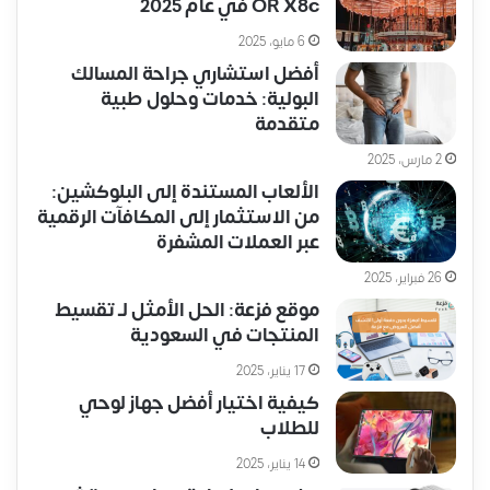
OR X8c في عام 2025
6 مايو، 2025
أفضل استشاري جراحة المسالك
البولية: خدمات وحلول طبية
متقدمة
2 مارس، 2025
الألعاب المستندة إلى البلوكشين:
من الاستثمار إلى المكافآت الرقمية
عبر العملات المشفرة
26 فبراير، 2025
موقع فزعة: الحل الأمثل لـ تقسيط
المنتجات في السعودية
17 يناير، 2025
كيفية اختيار أفضل جهاز لوحي
للطلاب
14 يناير، 2025