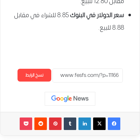
مقابل 12.80 للبيع.
سعر الدولار في البنوك
8.85 للشراء في مقابل
8.88 للبيع.
نسخ الرابط
لينكدإن
‏Tumblr
بينتيريست
‏Reddit
‫Pocket