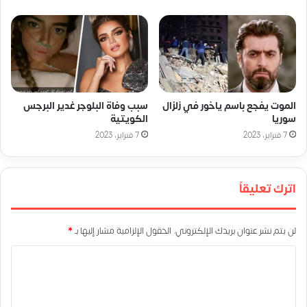
الموت يفجع باسم ياخور في زلزال
سبب وفاة البلوجر غدير البرجس
سوريا
الكويتية
7 فبراير، 2023
7 فبراير، 2023
اترك تعليقاً
لن يتم نشر عنوان بريدك الإلكتروني.
الحقول الإلزامية مشار إليها بـ
*
ا
ل
ت