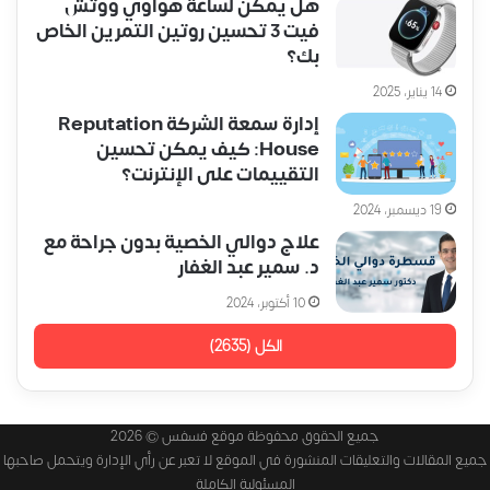
هل يمكن لساعة هواوي ووتش
فيت 3 تحسين روتين التمرين الخاص
بك؟
14 يناير، 2025
إدارة سمعة الشركة Reputation
House: كيف يمكن تحسين
التقييمات على الإنترنت؟
19 ديسمبر، 2024
علاج دوالي الخصية بدون جراحة مع
د. سمير عبد الغفار
10 أكتوبر، 2024
الكل (2635)
جميع الحقوق محفوظة موقع فسفس © 2026
جميع المقالات والتعليقات المنشورة في الموقع لا تعبر عن رأي الإدارة ويتحمل صاحبها
المسئولية الكاملة