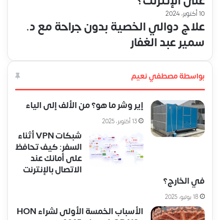
على الإنترنت؟
10 أكتوبر، 2024
علاج دوالي الخصية بدون جراحة مع د.
سمير عبد الغفار
بواسطة مصطفي نعيم
إير وشر ما هو؟ من الألف إلى الياء
13 أكتوبر، 2025
شبكات VPN أثناء
السفر: كيف تحافظ
على أمانك عند
الاتصال بالإنترنت
في الخارج؟
18 يوليو، 2025
الأسباب الخمسة الأولى لشراء HON