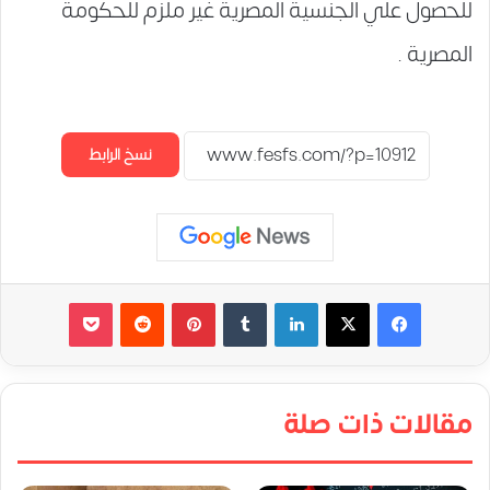
للحصول علي الجنسية المصرية غير ملزم للحكومة
المصرية .
نسخ الرابط
لينكدإن
‏Tumblr
بينتيريست
‏Reddit
‫Pocket
مقالات ذات صلة