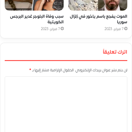
الموت يفجع باسم ياخور في زلزال
سبب وفاة البلوجر غدير البرجس
سوريا
الكويتية
7 فبراير، 2023
7 فبراير، 2023
اترك تعليقاً
لن يتم نشر عنوان بريدك الإلكتروني.
الحقول الإلزامية مشار إليها بـ
*
ا
ل
ت
ع
ل
ي