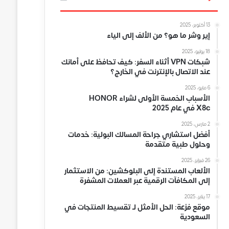
13 أكتوبر، 2025
إير وشر ما هو؟ من الألف إلى الياء
18 يوليو، 2025
شبكات VPN أثناء السفر: كيف تحافظ على أمانك
عند الاتصال بالإنترنت في الخارج؟
6 مايو، 2025
الأسباب الخمسة الأولى لشراء HONOR
X8c في عام 2025
2 مارس، 2025
أفضل استشاري جراحة المسالك البولية: خدمات
وحلول طبية متقدمة
26 فبراير، 2025
الألعاب المستندة إلى البلوكشين: من الاستثمار
إلى المكافآت الرقمية عبر العملات المشفرة
17 يناير، 2025
موقع فزعة: الحل الأمثل لـ تقسيط المنتجات في
السعودية