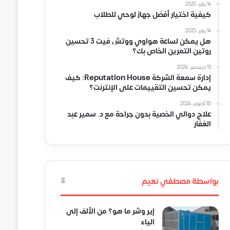
14 يناير، 2025
كيفية اختيار أفضل جهاز لوحي للطلاب
14 يناير، 2025
هل يمكن لساعة هواوي ووتش فيت 3 تحسين
روتين التمرين الخاص بك؟
19 ديسمبر، 2024
إدارة سمعة الشركة Reputation House: كيف
يمكن تحسين التقييمات على الإنترنت؟
10 أكتوبر، 2024
علاج دوالي الخصية بدون جراحة مع د. سمير عبد
الغفار
بواسطة مصطفي نعيم
إير وشر ما هو؟ من الألف إلى
الياء