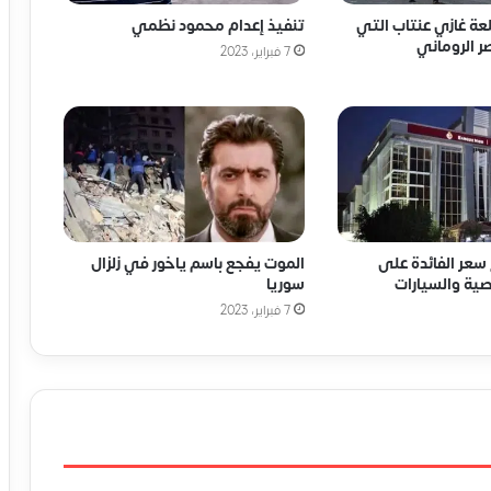
لعة غازي عنتاب التي
تنفيذ إعدام محمود نظمي
ر الروماني
7 فبراير، 2023
سعر الفائدة على
الموت يفجع باسم ياخور في زلزال
ية والسيارات
سوريا
7 فبراير، 2023