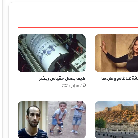
كيف يعمل مقياس ريختر
ة علا غانم وطردها
7 فبراير، 2023