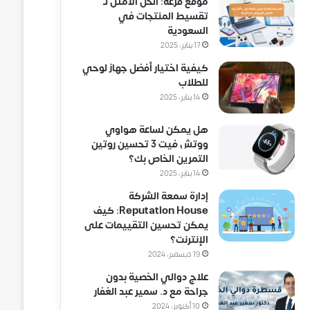
موقع فزعة: الحل الأمثل لـ
تقسيط المنتجات في
السعودية
17 يناير، 2025
كيفية اختيار أفضل جهاز لوحي
للطلاب
14 يناير، 2025
هل يمكن لساعة هواوي
ووتش فيت 3 تحسين روتين
التمرين الخاص بك؟
14 يناير، 2025
إدارة سمعة الشركة
Reputation House: كيف
يمكن تحسين التقييمات على
الإنترنت؟
19 ديسمبر، 2024
علاج دوالي الخصية بدون
جراحة مع د. سمير عبد الغفار
10 أكتوبر، 2024