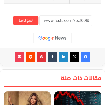
نسخ الرابط
لينكدإن
‏Tumblr
بينتيريست
‏Reddit
‫Pocket
مقالات ذات صلة