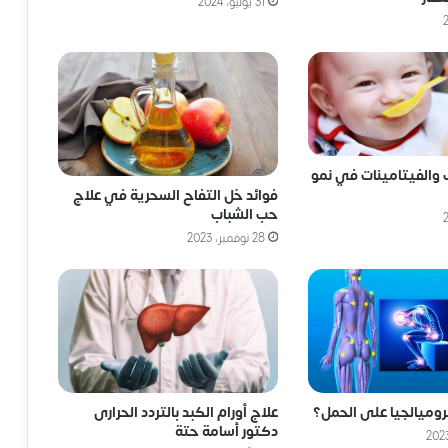
31 يوليو، 2024
 والفيتامينات في نمو
فوائد خل التفاح السحرية في علاج
حب الشباب
28 نوفمبر، 2023
روميالجيا على الحمل؟
علاج أورام الكبد بالتردد الحرارى
دكتور أسامة حتة