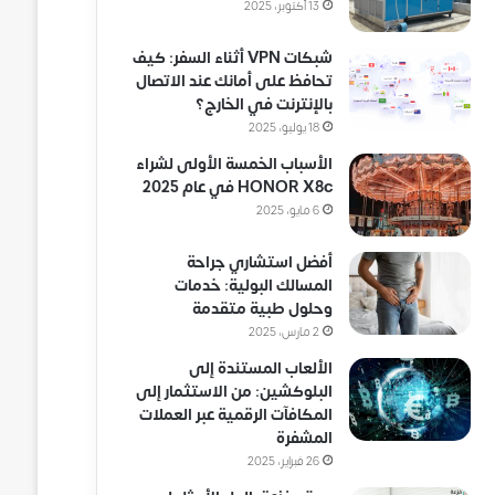
13 أكتوبر، 2025
شبكات VPN أثناء السفر: كيف
تحافظ على أمانك عند الاتصال
بالإنترنت في الخارج؟
18 يوليو، 2025
الأسباب الخمسة الأولى لشراء
HONOR X8c في عام 2025
6 مايو، 2025
أفضل استشاري جراحة
المسالك البولية: خدمات
وحلول طبية متقدمة
2 مارس، 2025
الألعاب المستندة إلى
البلوكشين: من الاستثمار إلى
المكافآت الرقمية عبر العملات
المشفرة
26 فبراير، 2025