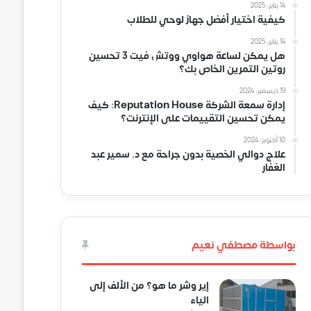
14 يناير، 2025
كيفية اختيار أفضل جهاز لوحي للطلاب
14 يناير، 2025
هل يمكن لساعة هواوي ووتش فيت 3 تحسين
روتين التمرين الخاص بك؟
19 ديسمبر، 2024
إدارة سمعة الشركة Reputation House: كيف
يمكن تحسين التقييمات على الإنترنت؟
10 أكتوبر، 2024
علاج دوالي الخصية بدون جراحة مع د. سمير عبد
الغفار
بواسطة مصطفي نعيم
إير وشر ما هو؟ من الألف إلى
الياء