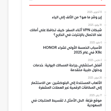
13 أكتوبر، 2025
إير وشر ما هو؟ من الألف إلى الياء
18 يوليو، 2025
شبكات VPN أثناء السفر: كيف تحافظ على أمانك
عند الاتصال بالإنترنت في الخارج؟
6 مايو، 2025
الأسباب الخمسة الأولى لشراء HONOR
X8c في عام 2025
2 مارس، 2025
أفضل استشاري جراحة المسالك البولية: خدمات
وحلول طبية متقدمة
26 فبراير، 2025
الألعاب المستندة إلى البلوكشين: من الاستثمار
إلى المكافآت الرقمية عبر العملات المشفرة
17 يناير، 2025
موقع فزعة: الحل الأمثل لـ تقسيط المنتجات في
السعودية