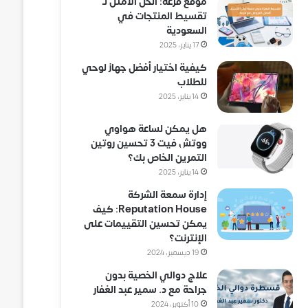
موقع فزعة: الحل الأمثل لـ
تقسيط المنتجات في
السعودية
17 يناير، 2025
كيفية اختيار أفضل جهاز لوحي
للطلاب
14 يناير، 2025
هل يمكن لساعة هواوي
ووتش فيت 3 تحسين روتين
التمرين الخاص بك؟
14 يناير، 2025
إدارة سمعة الشركة
Reputation House: كيف
يمكن تحسين التقييمات على
الإنترنت؟
19 ديسمبر، 2024
علاج دوالي الخصية بدون
جراحة مع د. سمير عبد الغفار
10 أكتوبر، 2024