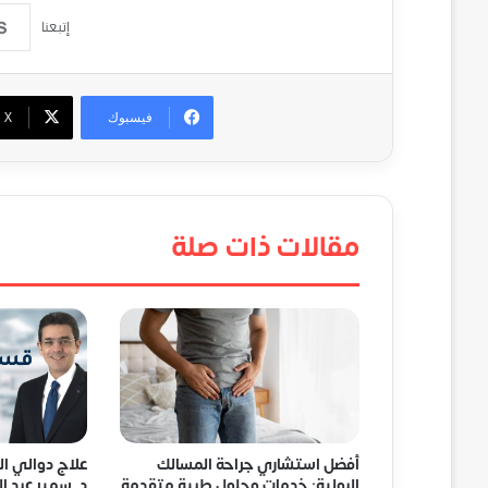
إتبعنا
فيسبوك
‫X
مقالات ذات صلة
أفضل استشاري جراحة المسالك
علاج دوالي ا
البولية: خدمات وحلول طبية متقدمة
د. سمير عبد ال