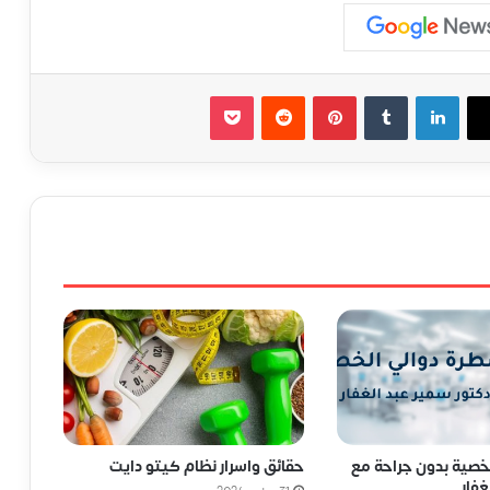
لينكدإن
‏Tumblr
بينتيريست
‏Reddit
‫Pocket
لخصية بدون جراحة مع
حقائق واسرار نظام كيتو دايت
غفار