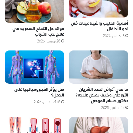
أهمية الحليب والفيتامينات في
فوائد خل التفاح السحرية في
نمو الأطفال
علاج حب الشباب
15 مارس، 2024
28 نوفمبر، 2023
ما هي أعراض تمدد الشريان
هل يؤثر الفيبروميالجيا على
الأورطى وكيف يمكن علاجه؟
الحمل؟
دكتور حسام المهدي
16 أغسطس، 2023
12 سبتمبر، 2023