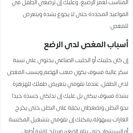
المناسب لعمر الرضيع، وعليك إن ترضعي الطفل في
المواعيد المحددة حتى لا يجوع بشدة ويتعرض
للمغص.
أسباب المغص لدى الرضع
إن كان حليبك أو الحليب الصناعي يحتوي على نسبة
سكر عالية فسوف يكون صعب الهضم ويسبب المغص
لدى الطفل، عندما تقومي بتعريض طفلك للهزهزة
بشدة فسوف يبكي بل عليك إن تدلكي جسده جيدا
نحو البطن وتضغطي بخفة على البطن حتى يخرج
الغازات بسهولة،يمكنك إن تقومي بتشغيل المكنسة
أو السيشوار حتى ينام الصغير ويرتاح لفترة أطول