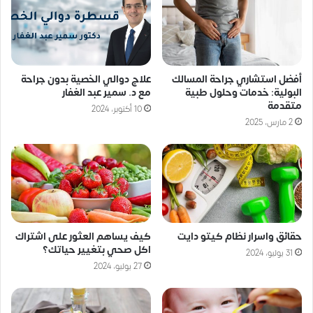
أفضل استشاري جراحة المسالك
علاج دوالي الخصية بدون جراحة
البولية: خدمات وحلول طبية
مع د. سمير عبد الغفار
متقدمة
10 أكتوبر، 2024
2 مارس، 2025
حقائق واسرار نظام كيتو دايت
كيف يساهم العثور على اشتراك
اكل صحي بتغيير حياتك؟
31 يوليو، 2024
27 يوليو، 2024