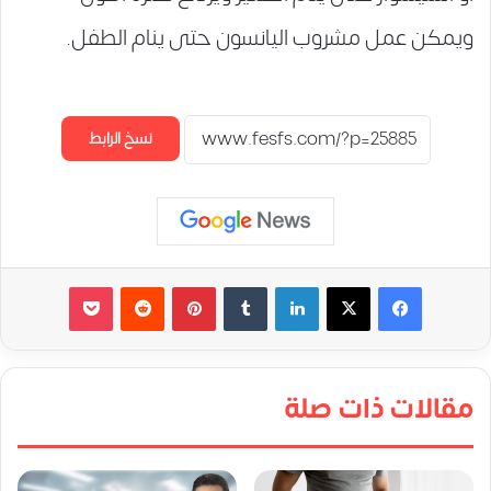
ويمكن عمل مشروب اليانسون حتى ينام الطفل.
نسخ الرابط
لينكدإن
‏Tumblr
بينتيريست
‏Reddit
‫Pocket
مقالات ذات صلة