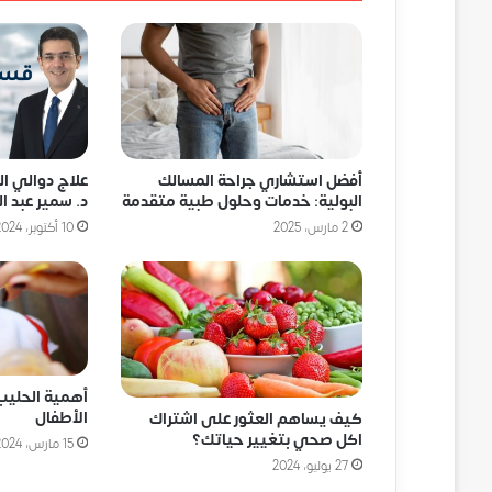
أفضل استشاري جراحة المسالك
علاج دوالي ا
البولية: خدمات وحلول طبية متقدمة
د. سمير عبد ال
2 مارس، 2025
10 أكتوبر، 2024
أهمية الحليب
الأطفال
كيف يساهم العثور على اشتراك
اكل صحي بتغيير حياتك؟
15 مارس، 2024
27 يوليو، 2024