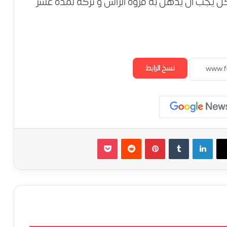
ن يجب أن يدهن به فروة الرأس و تركه لمدة عشر
نسخ الرابط
لينكدإن
‏Tumblr
بينتيريست
‏Reddit
‫Pocket