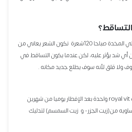
التساقط؟
يقول الدكتور هاني الناظر أذا وجدت يوميا علي المخدة صباحا 120شعرة تكون الشعر يعاني من
ن أي شد يؤثر عليه، لكن عندما يكون التساقط في
وف ولا قلق لأنه سوف يطلع جديد مكانه .
لعلاج تساقط الشعر يتم أخذ كبسولات royal vit واحدة بعد الإفطار يوميا من شهرين
اويه من(زيت الجزر- و زيت السمسم) لتدليك