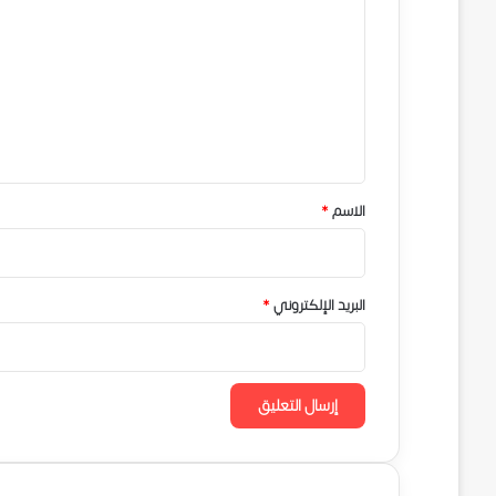
ل
ت
ع
ل
ي
ق
*
الاسم
*
البريد الإلكتروني
*