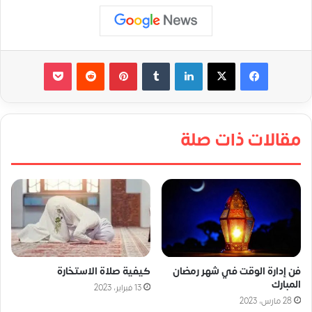
لينكدإن
‏Tumblr
بينتيريست
‏Reddit
‫Pocket
مقالات ذات صلة
فن إدارة الوقت في شهر رمضان
كيفية صلاة الاستخارة
المبارك
13 فبراير، 2023
28 مارس، 2023