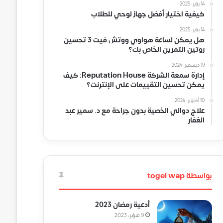
14 يناير، 2025
كيفية اختيار أفضل جهاز لوحي للطلاب
14 يناير، 2025
هل يمكن لساعة هواوي ووتش فيت 3 تحسين
روتين التمرين الخاص بك؟
19 ديسمبر، 2024
إدارة سمعة الشركة Reputation House: كيف
يمكن تحسين التقييمات على الإنترنت؟
10 أكتوبر، 2024
علاج دوالي الخصية بدون جراحة مع د. سمير عبد
الغفار
بواسطة togel wap
أدعية رمضان 2023
9 فبراير، 2023