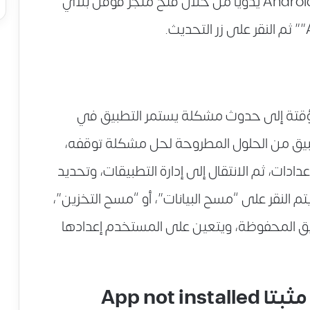
المستخدم بتحديث Android System Webview يدويًا من خلال فتح متجر قوقل بلاي
مؤقتة إلى حدوث مشكلة يستمر التطبيق في
طبيق من الحلول المطروحة لحل مشكلة توقفه،
ادات، ثم الانتقال إلى إدارة التطبيقات، وتحديد
يتم النقر على “مسح البيانات”، أو “مسح التخزين”،
ق المحفوظة، ويتعين على المستخدم إعدادها
App not 