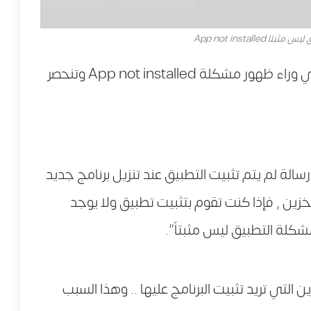
App not installed
هناك عدة أسباب تكون هي السبب الأساسي وراء ظهور مشكلة App not installed وتنحصر
الة لم يتم تثبيت التطبيق عند تنزيل برنامج جديد
زين , فإذا كنت تقوم بتثبيت تطبيق ولا يوجد
لة التطبيق ليس مثبتاً”.
لتي تريد تثبيت البرنامج عليها .. وهذا السبب