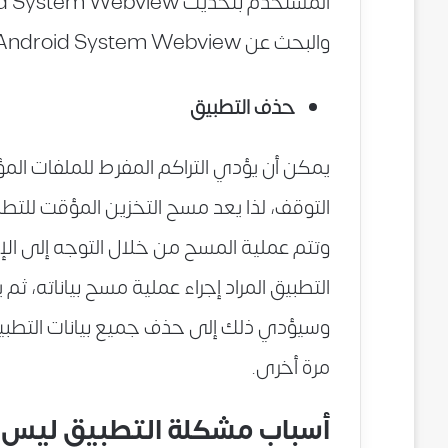
والبحث عن Android System Webview”” ثم النقر على زر التحديث.
حذف التطبيق
يمكن أن يؤدي التراكم المفرط للملفات ال
التوقف، لذا يعد مسح التخزين المؤقت للت
وتتم عملية المسح من خلال التوجه إلى الإعد
التطبيق المراد إجراء عملية مسح بياناته، ثم 
وسيؤدي ذلك إلى حذف جميع بيانات التطبي
مرة أخرى.
أسباب مشكلة التطبيق ليس مثبتا installed