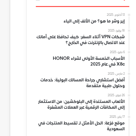
13 أكتوبر، 2025
إير وشر ما هو؟ من الألف إلى الياء
18 يوليو، 2025
شبكات VPN أثناء السفر: كيف تحافظ على أمانك
عند الاتصال بالإنترنت في الخارج؟
6 مايو، 2025
الأسباب الخمسة الأولى لشراء HONOR
X8c في عام 2025
2 مارس، 2025
أفضل استشاري جراحة المسالك البولية: خدمات
وحلول طبية متقدمة
26 فبراير، 2025
الألعاب المستندة إلى البلوكشين: من الاستثمار
إلى المكافآت الرقمية عبر العملات المشفرة
17 يناير، 2025
موقع فزعة: الحل الأمثل لـ تقسيط المنتجات في
السعودية