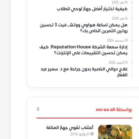
14 يناير، 2025
كيفية اختيار أفضل جهاز لوحي للطلاب
14 يناير، 2025
هل يمكن لساعة هواوي ووتش فيت 3 تحسين
روتين التمرين الخاص بك؟
19 ديسمبر، 2024
إدارة سمعة الشركة Reputation House: كيف
يمكن تحسين التقييمات على الإنترنت؟
10 أكتوبر، 2024
علاج دوالي الخصية بدون جراحة مع د. سمير عبد
الغفار
بواسطة esraa ali
أعشاب تقوي جهاز المناعة
31 يوليو، 2019