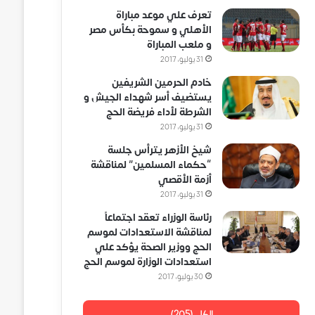
تعرف علي موعد مباراة
الأهلي و سموحة بكأس مصر
و ملعب المباراة
31 يوليو، 2017
خادم الحرمين الشريفين
يستضيف أسر شهداء الجيش و
الشرطة لأداء فريضة الحج
31 يوليو، 2017
شيخ الأزهر يترأس جلسة
“حكماء المسلمين” لمناقشة
أزمة الأقصي
31 يوليو، 2017
رئاسة الوزراء تعقد اجتماعاً
لمناقشة الاستعدادات لموسم
الحج ووزير الصحة يؤكد علي
استعدادات الوزارة لموسم الحج
30 يوليو، 2017
الكل (205)