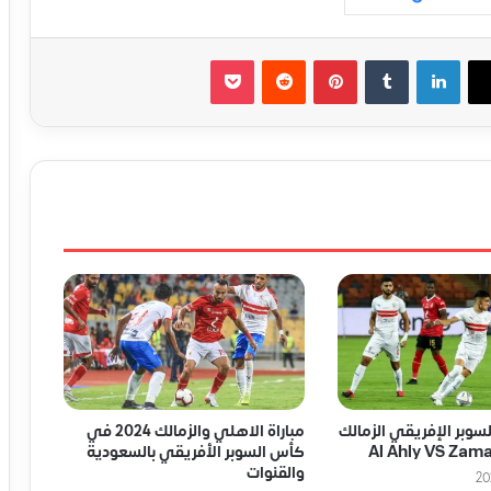
لينكدإن
‏Tumblr
بينتيريست
‏Reddit
‫Pocket
لسوبر الإفريقي الزمالك
مباراة الاهلي والزمالك 2024 في
كأس السوبر الأفريقي بالسعودية
والقنوات