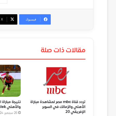
فيسبوك
‫X
مقالات ذات صلة
تردد قناة mbc مصر لمشاهدة مباراة
نتيجة مباراة ا
الأهلي والزمالك في السوبر
والأهلي Al Ahly VS Zamalek
الإفريقي 20
26 سبتمبر، 2024