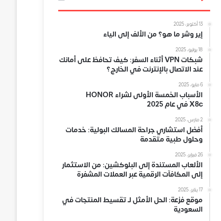
13 أكتوبر، 2025
إير وشر ما هو؟ من الألف إلى الياء
18 يوليو، 2025
شبكات VPN أثناء السفر: كيف تحافظ على أمانك
عند الاتصال بالإنترنت في الخارج؟
6 مايو، 2025
الأسباب الخمسة الأولى لشراء HONOR
X8c في عام 2025
2 مارس، 2025
أفضل استشاري جراحة المسالك البولية: خدمات
وحلول طبية متقدمة
26 فبراير، 2025
الألعاب المستندة إلى البلوكشين: من الاستثمار
إلى المكافآت الرقمية عبر العملات المشفرة
17 يناير، 2025
موقع فزعة: الحل الأمثل لـ تقسيط المنتجات في
السعودية