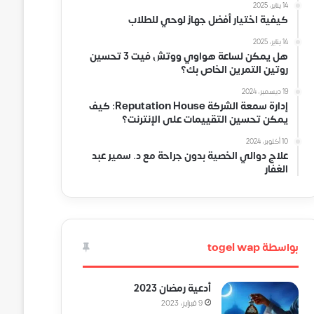
14 يناير، 2025
كيفية اختيار أفضل جهاز لوحي للطلاب
14 يناير، 2025
هل يمكن لساعة هواوي ووتش فيت 3 تحسين
روتين التمرين الخاص بك؟
19 ديسمبر، 2024
إدارة سمعة الشركة Reputation House: كيف
يمكن تحسين التقييمات على الإنترنت؟
10 أكتوبر، 2024
علاج دوالي الخصية بدون جراحة مع د. سمير عبد
الغفار
بواسطة togel wap
أدعية رمضان 2023
9 فبراير، 2023