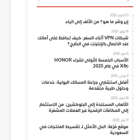
13 أكتوبر، 2025
إير وشر ما هو؟ من الألف إلى الياء
18 يوليو، 2025
شبكات VPN أثناء السفر: كيف تحافظ على أمانك
عند الاتصال بالإنترنت في الخارج؟
6 مايو، 2025
الأسباب الخمسة الأولى لشراء HONOR
X8c في عام 2025
2 مارس، 2025
أفضل استشاري جراحة المسالك البولية: خدمات
وحلول طبية متقدمة
26 فبراير، 2025
الألعاب المستندة إلى البلوكشين: من الاستثمار
إلى المكافآت الرقمية عبر العملات المشفرة
17 يناير، 2025
موقع فزعة: الحل الأمثل لـ تقسيط المنتجات في
السعودية