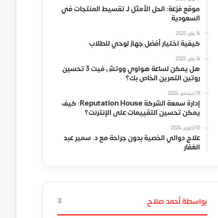
موقع فزعة: الحل الأمثل لـ تقسيط المنتجات في
السعودية
14 يناير، 2025
كيفية اختيار أفضل جهاز لوحي للطلاب
14 يناير، 2025
هل يمكن لساعة هواوي ووتش فيت 3 تحسين
روتين التمرين الخاص بك؟
19 ديسمبر، 2024
إدارة سمعة الشركة Reputation House: كيف
يمكن تحسين التقييمات على الإنترنت؟
10 أكتوبر، 2024
علاج دوالي الخصية بدون جراحة مع د. سمير عبد
الغفار
بواسطة أحمد صلاح