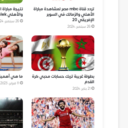
تردد قناة mbc مصر لمشاهدة مباراة
نتيجة مباراة ا
الأهلي والزمالك في السوبر
والأهلي Al Ahly VS Zamalek
الإفريقي 20
26 سبتمبر، 2024
26 سبتمبر، 2024
بطولة غريبة تربك حسابات محبي كرة
ما هي أهمية 
القدم
11 فبراير، 2023
21 يناير، 2024