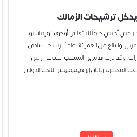
دخل ترشيحات الزمالك
فني أجنبي خلفاً للبرتغالي أوجوستو إيناسيو،
دخل مدرب منتخب السويد الأسبق ايريك هامرين، والبالغ من العمر 60 عاماً، ترشيحات نادي
ازات، وقد درب هامرين المنتخب السويدي من