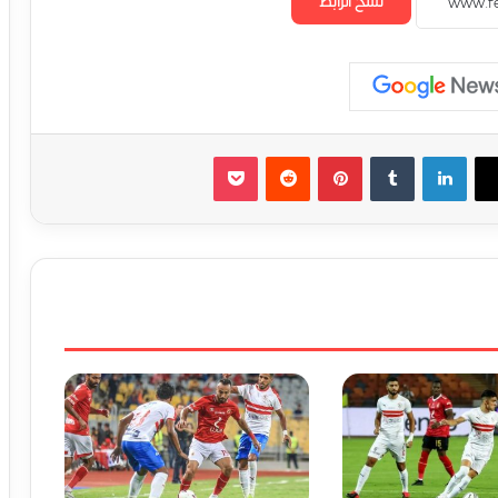
نسخ الرابط
لينكدإن
‏Tumblr
بينتيريست
‏Reddit
‫Pocket