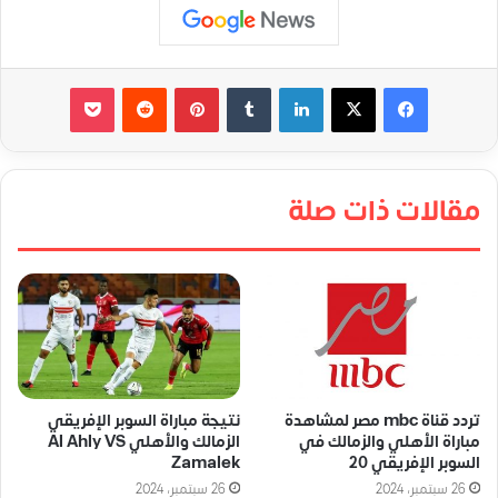
لينكدإن
‏Tumblr
بينتيريست
‏Reddit
‫Pocket
مقالات ذات صلة
تردد قناة mbc مصر لمشاهدة
نتيجة مباراة السوبر الإفريقي
مباراة الأهلي والزمالك في
الزمالك والأهلي Al Ahly VS
السوبر الإفريقي 20
Zamalek
26 سبتمبر، 2024
26 سبتمبر، 2024