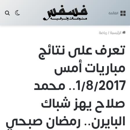
بح
الوضع ا
القائمة
الرئيسية
/
رياضة
تعرف على نتائج
مباريات أمس
1/8/2017.. محمد
صلاح يهز شباك
البايرن.. رمضان صبحي