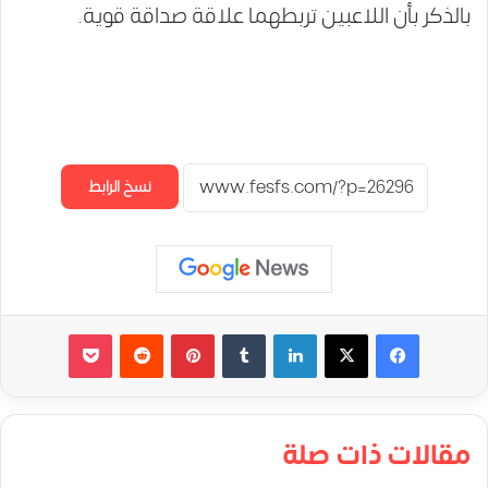
بالذكر بأن اللاعبين تربطهما علاقة صداقة قوية.
نسخ الرابط
لينكدإن
‏Tumblr
بينتيريست
‏Reddit
‫Pocket
مقالات ذات صلة