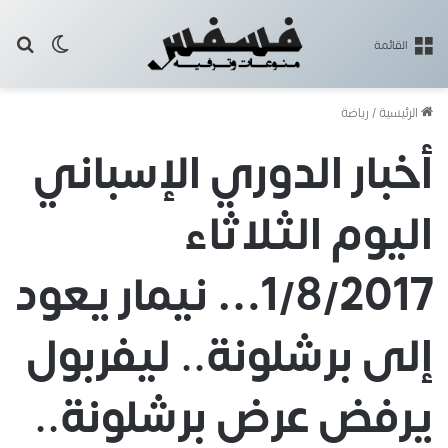
بح
الوضع ا
القائمة
الرئيسية
/
رياضة
أخبار الدوري الإسباني
اليوم الثلاثاء
1/8/2017… نيمار يعود
إلى برشلونة.. ليفربول
يرفض عرض برشلونة..