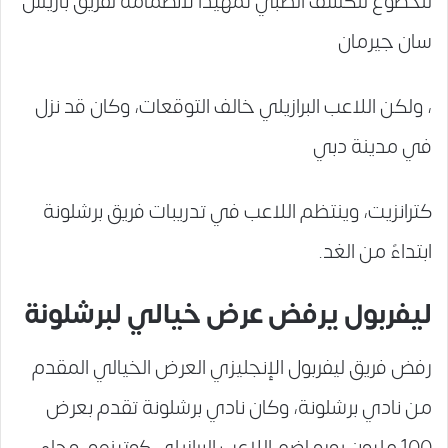
للخضوع للكشف الطبي تمهيداً لانضمامه لفريق باريس
سان جيرمان
، ولكن اللاعب البرازيلي خالف التوقعات، وكان قد نزل
في مدينة دبي
كترانزيت، وينتظم اللاعب في تدريبات فريق برشلونة
ابتداءً من الغد.
ليفربول يرفض عرض خيالي لبرشلونة
رفض فريق ليفربول الإنجليزي العرض الخيالي المقدم
من نادي برشلونة، وكان نادي برشلونة تقدم بعرض
100 مليون يورو لضم اللاعب البرازيلي كوتينهو، وجاء