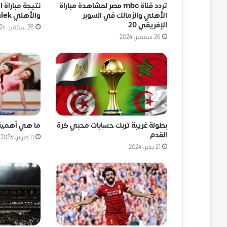
تردد قناة mbc مصر لمشاهدة مباراة
نتيجة مباراة ا
الأهلي والزمالك في السوبر
والأهلي Al Ahly VS Zamalek
الإفريقي 20
26 سبتمبر، 2024
26 سبتمبر، 2024
بطولة غريبة تربك حسابات محبي كرة
ما هي أهمية 
القدم
11 فبراير، 2023
21 يناير، 2024