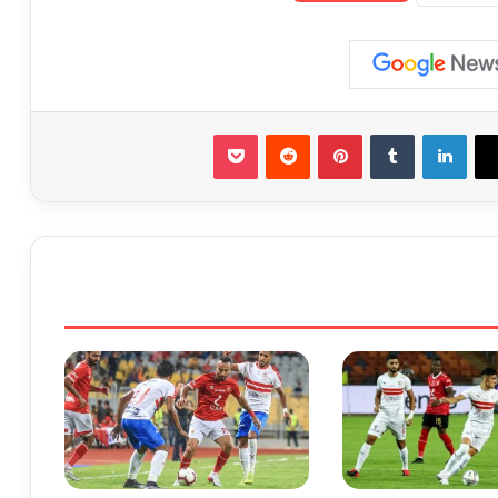
لينكدإن
‏Tumblr
بينتيريست
‏Reddit
‫Pocket