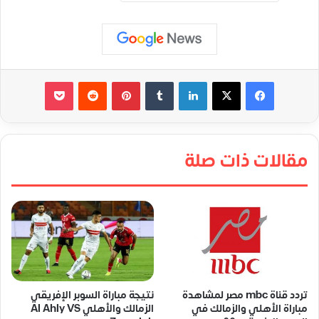
لينكدإن
‏Tumblr
بينتيريست
‏Reddit
‫Pocket
مقالات ذات صلة
تردد قناة mbc مصر لمشاهدة
نتيجة مباراة السوبر الإفريقي
مباراة الأهلي والزمالك في
الزمالك والأهلي Al Ahly VS