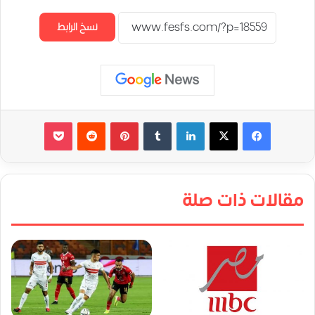
نسخ الرابط
لينكدإن
‏Tumblr
بينتيريست
‏Reddit
‫Pocket
مقالات ذات صلة