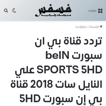
بح
الوضع ا
القائمة
الرئيسية
/
تكنولوجيا
تردد قناة بي ان
سبورت beIN
SPORTS 5HD علي
النايل سات 2018 قناة
بي إن سبورت 5HD