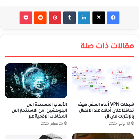
لينكدإن
‏Tumblr
بينتيريست
‏Reddit
‫Pocket
مقالات ذات صلة
شبكات VPN أثناء السفر: كيف
الألعاب المستندة إلى
تحافظ على أمانك عند الاتصال
البلوكشين: من الاستثمار إلى
بالإنترنت في ال
المكافآت الرقمية عبر
18 يوليو، 2025
26 فبراير، 2025