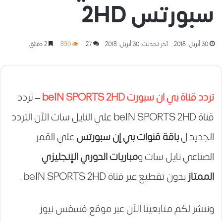
سبورتس 2HD
30 أبريل، 2018
آخر تحديث: 30 أبريل، 2018
27
890
2 دقائق
تردد قناة بي ان سبورت beIN SPORTS 2HD
–
تردد
قناة beIN SPORTS 2HD علي النايل سات الآن التردد
الجديد ل
باقة قنوات بي إن سبورتس
علي القمر
الصناعي نايل سات و
مباريات الدوري الإنجليزي
الممتاز
بدون تقطيع عبر قناة beIN SPORTS 2HD .
وننشر لكم متابعينا الآن عبر موقع فسفس نيوز