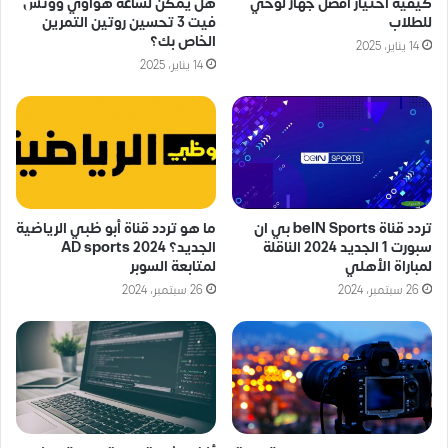
كيفية اختيار أفضل جهاز لوحي
هل يمكن لساعة هواوي ووتش
للطلاب
فيت 3 تحسين روتين التمرين
الخاص بك؟
14 يناير، 2025
14 يناير، 2025
تردد قناة beIN Sports بي ان
ما هو تردد قناة أبو ظبي الرياضية
سبورت 1 الجديد 2024 الناقلة
الجديد؟ AD sports 2024
لمباراة الأهلي
لمتابعة السوبر
26 سبتمبر، 2024
26 سبتمبر، 2024