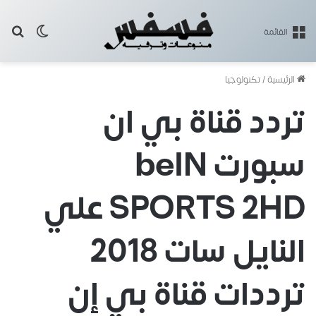
بح
الوضع ا
القائمة
الرئيسية
/
تكنولوجيا
تردد قناة بي ان
سبورت beIN
SPORTS 2HD علي
النايل سات 2018
ترددات قناة بي إن