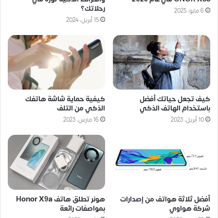
رحلاتك؟
6 مايو، 2025
15 أبريل، 2024
كيف تجعل حياتك أفضل
كيفية حماية شاشة هاتفك
باستخدام الهاتف الذكي
الذكي من التلف
10 أبريل، 2023
16 مارس، 2023
أفضل ثلاثة هواتف من إصدارات
هونر تطلق هاتف Honor X9a
شركة هواوي
بمواصفات رائعة