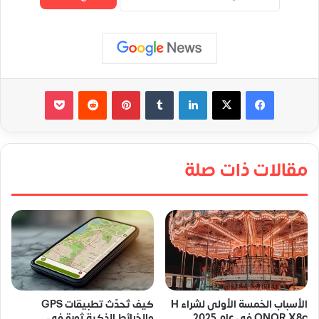
لينكدإن
‏Tumblr
بينتيريست
‏Reddit
‫Pocket
مقالات ذات صلة
الأسباب الخمسة الأولى لشراء H
كيف تُحدّث تطبيقات GPS
ONOR X8c في عام 2025
والخرائط الذكية ثورة في