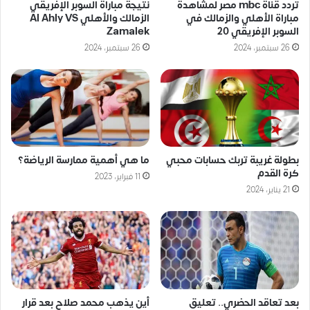
تردد قناة mbc مصر لمشاهدة
نتيجة مباراة السوبر الإفريقي
مباراة الأهلي والزمالك في
الزمالك والأهلي Al Ahly VS
السوبر الإفريقي 20
Zamalek
26 سبتمبر، 2024
26 سبتمبر، 2024
بطولة غريبة تربك حسابات محبي
ما هي أهمية ممارسة الرياضة؟
كرة القدم
11 فبراير، 2023
21 يناير، 2024
بعد تعاقد الحضري.. تعليق
أين يذهب محمد صلاح بعد قرار