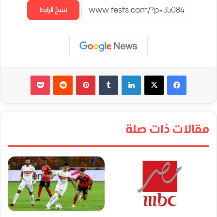
نسخ الرابط
لينكدإن
‏Tumblr
بينتيريست
‏Reddit
‫Pocket
مقالات ذات صلة