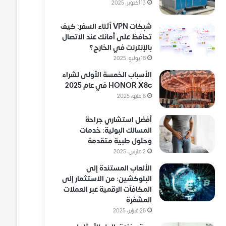
13 أكتوبر، 2025
شبكات VPN أثناء السفر: كيف
تحافظ على أمانك عند الاتصال
بالإنترنت في الخارج؟
18 يوليو، 2025
الأسباب الخمسة الأولى لشراء
HONOR X8c في عام 2025
6 مايو، 2025
أفضل استشاري جراحة
المسالك البولية: خدمات
وحلول طبية متقدمة
2 مارس، 2025
الألعاب المستندة إلى
البلوكشين: من الاستثمار إلى
المكافآت الرقمية عبر العملات
المشفرة
26 فبراير، 2025