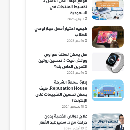
موقع فزعة: الحل الأمثل لـ
تقسيط المنتجات في
السعودية
17 يناير، 2025
كيفية اختيار أفضل جهاز لوحي
للطلاب
14 يناير، 2025
هل يمكن لساعة هواوي
ووتش فيت 3 تحسين روتين
التمرين الخاص بك؟
14 يناير، 2025
إدارة سمعة الشركة
Reputation House: كيف
يمكن تحسين التقييمات على
الإنترنت؟
19 ديسمبر، 2024
علاج دوالي الخصية بدون
جراحة مع د. سمير عبد الغفار
10 أكتوبر، 2024