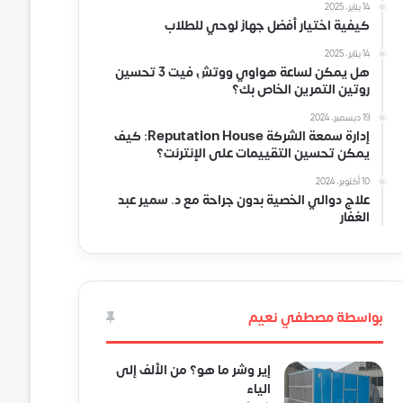
14 يناير، 2025
كيفية اختيار أفضل جهاز لوحي للطلاب
14 يناير، 2025
هل يمكن لساعة هواوي ووتش فيت 3 تحسين
روتين التمرين الخاص بك؟
19 ديسمبر، 2024
إدارة سمعة الشركة Reputation House: كيف
يمكن تحسين التقييمات على الإنترنت؟
10 أكتوبر، 2024
علاج دوالي الخصية بدون جراحة مع د. سمير عبد
الغفار
بواسطة مصطفي نعيم
إير وشر ما هو؟ من الألف إلى
الياء