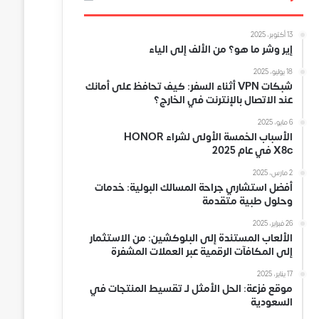
13 أكتوبر، 2025
إير وشر ما هو؟ من الألف إلى الياء
18 يوليو، 2025
شبكات VPN أثناء السفر: كيف تحافظ على أمانك
عند الاتصال بالإنترنت في الخارج؟
6 مايو، 2025
الأسباب الخمسة الأولى لشراء HONOR
X8c في عام 2025
2 مارس، 2025
أفضل استشاري جراحة المسالك البولية: خدمات
وحلول طبية متقدمة
26 فبراير، 2025
الألعاب المستندة إلى البلوكشين: من الاستثمار
إلى المكافآت الرقمية عبر العملات المشفرة
17 يناير، 2025
موقع فزعة: الحل الأمثل لـ تقسيط المنتجات في
السعودية