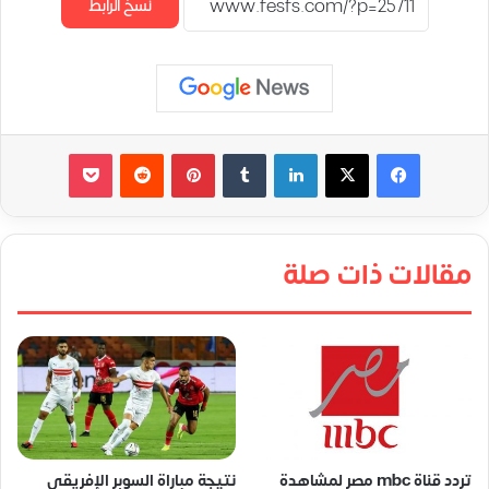
نسخ الرابط
لينكدإن
‏Tumblr
بينتيريست
‏Reddit
‫Pocket
مقالات ذات صلة
تردد قناة mbc مصر لمشاهدة
نتيجة مباراة السوبر الإفريقي