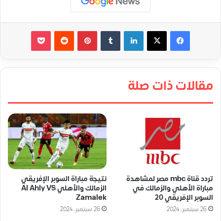
لينكدإن
‏Tumblr
بينتيريست
‏Reddit
‫Pocket
مقالات ذات صلة
تردد قناة mbc مصر لمشاهدة
نتيجة مباراة السوبر الإفريقي
مباراة الأهلي والزمالك في
الزمالك والأهلي Al Ahly VS
السوبر الإفريقي 20
Zamalek
26 سبتمبر، 2024
26 سبتمبر، 2024