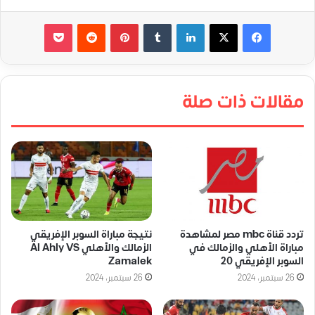
لينكدإن
‏Tumblr
بينتيريست
‏Reddit
‫Pocket
مقالات ذات صلة
تردد قناة mbc مصر لمشاهدة
نتيجة مباراة السوبر الإفريقي
مباراة الأهلي والزمالك في
الزمالك والأهلي Al Ahly VS
السوبر الإفريقي 20
Zamalek
26 سبتمبر، 2024
26 سبتمبر، 2024