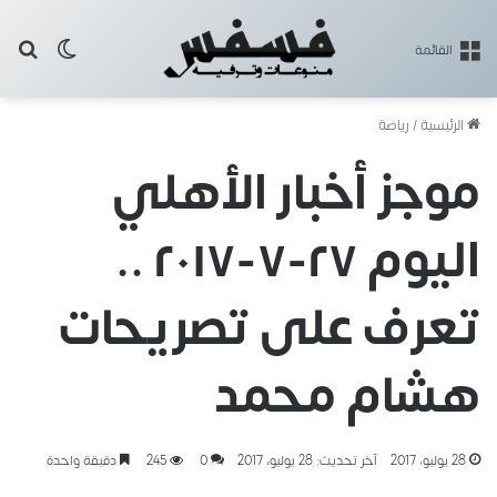
بح
الوضع ا
القائمة
الرئيسية
/
رياضة
موجز أخبار الأهلي
اليوم ٢٧-٧-٢٠١٧ ..
تعرف على تصريحات
هشام محمد
28 يوليو، 2017
آخر تحديث: 28 يوليو، 2017
0
245
دقيقة واحدة