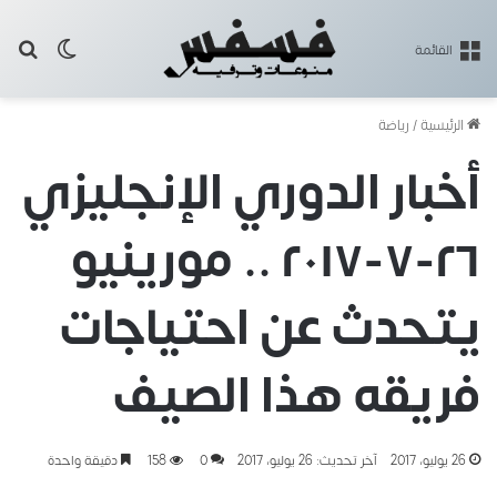
بح
الوضع ا
القائمة
الرئيسية
/
رياضة
أخبار الدوري الإنجليزي
٢٦-٧-٢٠١٧ .. مورينيو
يتحدث عن احتياجات
فريقه هذا الصيف
26 يوليو، 2017
آخر تحديث: 26 يوليو، 2017
0
158
دقيقة واحدة