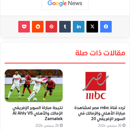
لينكدإن
‏Tumblr
بينتيريست
‏Reddit
‫Pocket
مقالات ذات صلة
تردد قناة mbc مصر لمشاهدة
نتيجة مباراة السوبر الإفريقي
مباراة الأهلي والزمالك في
الزمالك والأهلي Al Ahly VS
السوبر الإفريقي 20
Zamalek
26 سبتمبر، 2024
26 سبتمبر، 2024