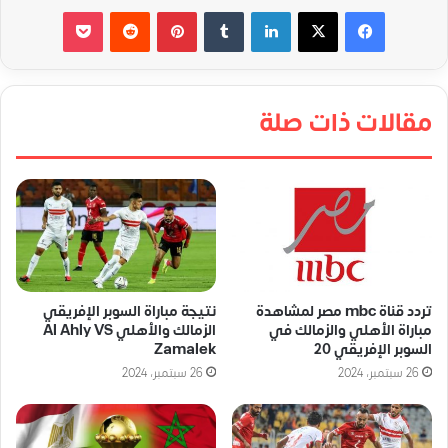
لينكدإن
‏Tumblr
بينتيريست
‏Reddit
‫Pocket
مقالات ذات صلة
تردد قناة mbc مصر لمشاهدة
نتيجة مباراة السوبر الإفريقي
مباراة الأهلي والزمالك في
الزمالك والأهلي Al Ahly VS
السوبر الإفريقي 20
Zamalek
26 سبتمبر، 2024
26 سبتمبر، 2024