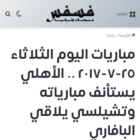
بح
الوضع ا
القائمة
الرئيسية
/
رياضة
مباريات اليوم الثلاثاء
٢٥-٧-٢٠١٧ .. الأهلي
يستأنف مبارياته
وتشيلسي يلاقي
البافاري