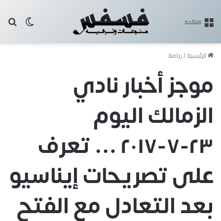
بح
الوضع ا
القائمة
الرئيسية
/
رياضة
موجز أخبار نادي
الزمالك اليوم
٢٣-٧-٢٠١٧ … تعرف
على تصريحات إيناسيو
بعد التعادل مع الفتح