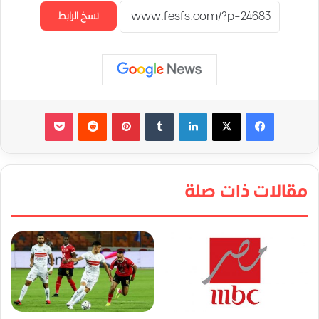
نسخ الرابط
لينكدإن
‏Tumblr
بينتيريست
‏Reddit
‫Pocket
مقالات ذات صلة