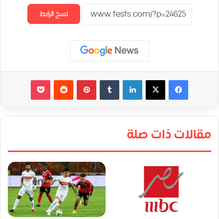
نسخ الرابط
لينكدإن
‏Tumblr
بينتيريست
‏Reddit
‫Pocket
مقالات ذات صلة