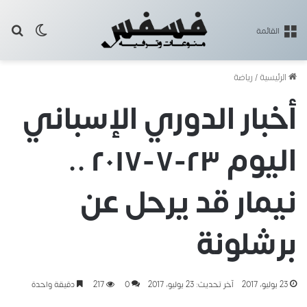
بح
الوضع ا
القائمة
الرئيسية
/
رياضة
أخبار الدوري الإسباني
اليوم ٢٣-٧-٢٠١٧ ..
نيمار قد يرحل عن
برشلونة
23 يوليو، 2017
آخر تحديث: 23 يوليو، 2017
0
217
دقيقة واحدة