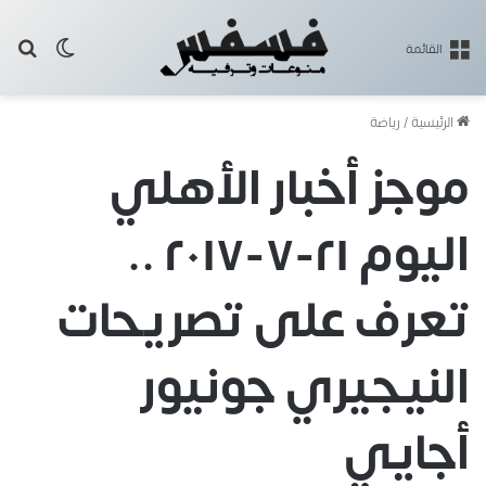
بح
الوضع ا
القائمة
الرئيسية
/
رياضة
موجز أخبار الأهلي
اليوم ٢١-٧-٢٠١٧ ..
تعرف على تصريحات
النيجيري جونيور
أجايي