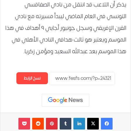
يذكر أن اللاعب قد انتقل من نادي الصفاقسي
التونسي في العام الماضي ليبدأ مسيرته مع نادي
القرن الإفريقي وسجل جونيور أجايي ٩ أهداف في هذا
الموسم ويعتبر هو ثالث هدافي النادي الأهلي في
هذا الموسم بعد عبدالله السعيد ومؤمن زكريا.
نسخ الرابط
لينكدإن
‏Tumblr
بينتيريست
‏Reddit
‫Pocket