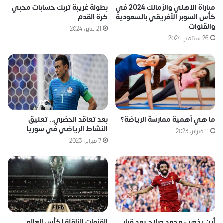
مباراة الاهلي والزمالك 2024 في
بطولة غريبة تربك حسابات محبي
كأس السوبر الأفريقي بالسعودية
كرة القدم
والقنوات
21 يناير، 2024
26 سبتمبر، 2024
ما هي أهمية ممارسة الرياضة؟
بعد تعاقد الحضري.. تعليق
النشاط الرياضي في سوريا
11 فبراير، 2023
7 فبراير، 2023
أين يذهب محمد صلاح بعد قرار
القنوات الناقلة لكأس العالم