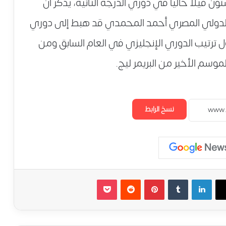
 فيلا حاليا في دوري الدرجة الثانية، يذكر أن
 الدولي المصري أحمد المحمدي قد هبط إلى دوري
ل ترتيب الدوري الإنجليزي في العام السابق ومن
موسم الأخير من البريمر ليج.
نسخ الرابط
لينكدإن
‏Tumblr
بينتيريست
‏Reddit
‫Pocket