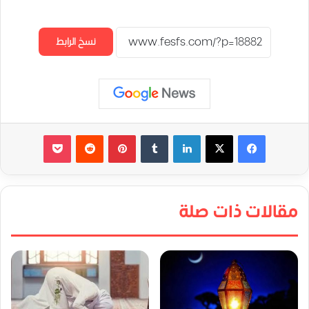
نسخ الرابط
لينكدإن
‏Tumblr
بينتيريست
‏Reddit
‫Pocket
مقالات ذات صلة