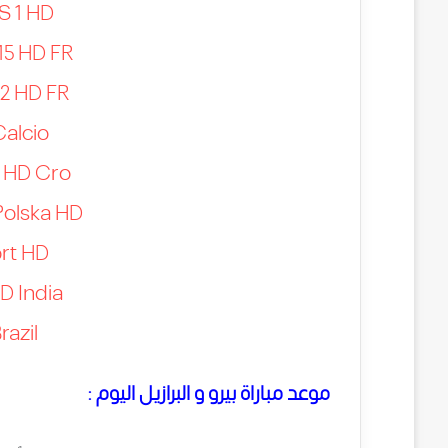
S 1 HD
15 HD FR
2 HD FR
alcio
3 HD Cro
Polska HD
rt HD
D India
razil
موعد مباراة بيرو و البرازيل اليوم :