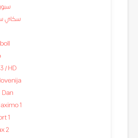
سبور
سكاي سبورت 1 
boll
o
3 / HD
lovenija
1 Dan
aximo 1
rt 1
x 2