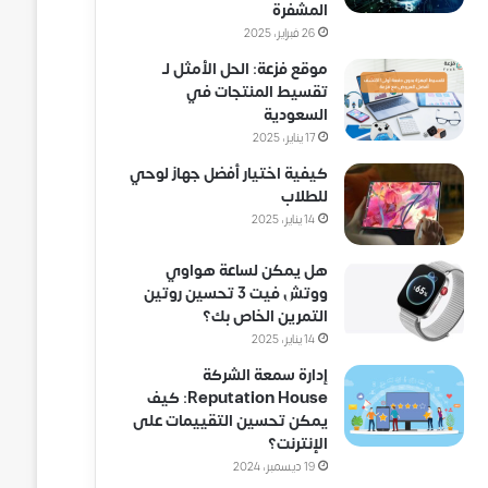
المشفرة
26 فبراير، 2025
موقع فزعة: الحل الأمثل لـ
تقسيط المنتجات في
السعودية
17 يناير، 2025
كيفية اختيار أفضل جهاز لوحي
للطلاب
14 يناير، 2025
هل يمكن لساعة هواوي
ووتش فيت 3 تحسين روتين
التمرين الخاص بك؟
14 يناير، 2025
إدارة سمعة الشركة
Reputation House: كيف
يمكن تحسين التقييمات على
الإنترنت؟
19 ديسمبر، 2024