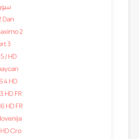
سبور
2 Dan
aximo 2
rt 3
5 / HD
baycan
S 4 HD
3 HD FR
16 HD FR
lovenija
 HD Cro