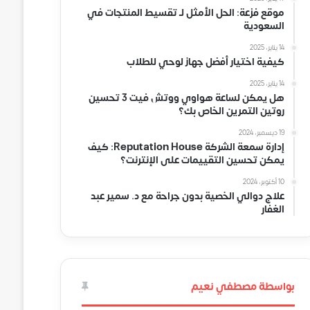
موقع فزعة: الحل الأمثل لـ تقسيط المنتجات في
السعودية
14 يناير، 2025
كيفية اختيار أفضل جهاز لوحي للطلاب
14 يناير، 2025
هل يمكن لساعة هواوي ووتش فيت 3 تحسين
روتين التمرين الخاص بك؟
19 ديسمبر، 2024
إدارة سمعة الشركة Reputation House: كيف
يمكن تحسين التقييمات على الإنترنت؟
10 أكتوبر، 2024
علاج دوالي الخصية بدون جراحة مع د. سمير عبد
الغفار
بواسطة مصطفي نعيم