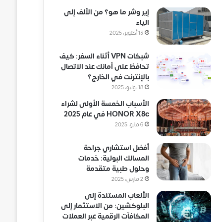
إير وشر ما هو؟ من الألف إلى
الياء
13 أكتوبر، 2025
شبكات VPN أثناء السفر: كيف
تحافظ على أمانك عند الاتصال
بالإنترنت في الخارج؟
18 يوليو، 2025
الأسباب الخمسة الأولى لشراء
HONOR X8c في عام 2025
6 مايو، 2025
أفضل استشاري جراحة
المسالك البولية: خدمات
وحلول طبية متقدمة
2 مارس، 2025
الألعاب المستندة إلى
البلوكشين: من الاستثمار إلى
المكافآت الرقمية عبر العملات