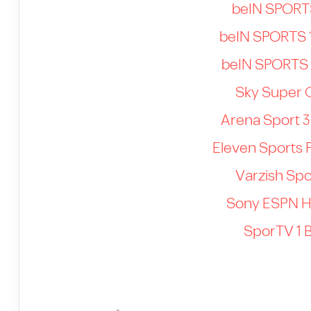
beIN SPORT
beIN SPORTS 
beIN SPORTS 
Sky Super C
Arena Sport 
Eleven Sports 
Varzish Spo
Sony ESPN H
SporTV 1 B