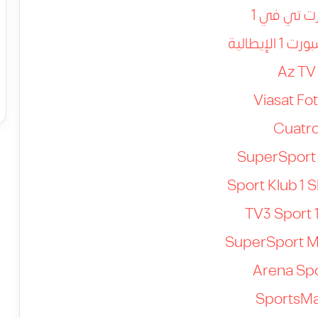
ت تي في 1
الإيطالية
Az TV
Viasat Fot
Cuatr
SuperSport 
Sport Klub 1 S
TV3 Sport 
SuperSport M
Arena Spo
SportsMa