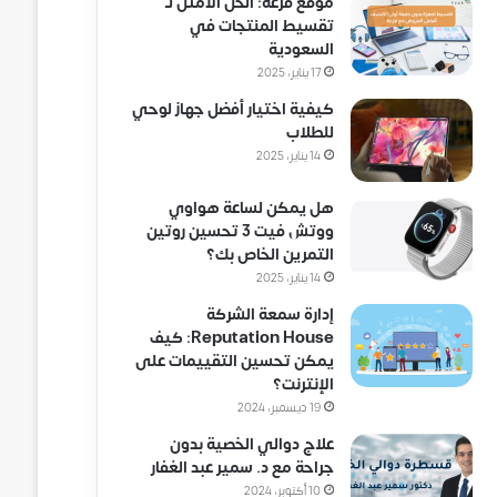
موقع فزعة: الحل الأمثل لـ
تقسيط المنتجات في
السعودية
17 يناير، 2025
كيفية اختيار أفضل جهاز لوحي
للطلاب
14 يناير، 2025
هل يمكن لساعة هواوي
ووتش فيت 3 تحسين روتين
التمرين الخاص بك؟
14 يناير، 2025
إدارة سمعة الشركة
Reputation House: كيف
يمكن تحسين التقييمات على
الإنترنت؟
19 ديسمبر، 2024
علاج دوالي الخصية بدون
جراحة مع د. سمير عبد الغفار
10 أكتوبر، 2024