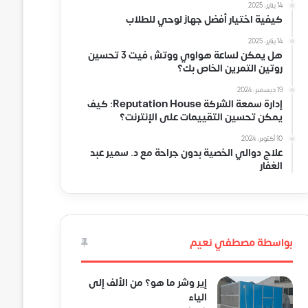
14 يناير، 2025
كيفية اختيار أفضل جهاز لوحي للطلاب
14 يناير، 2025
هل يمكن لساعة هواوي ووتش فيت 3 تحسين
روتين التمرين الخاص بك؟
19 ديسمبر، 2024
إدارة سمعة الشركة Reputation House: كيف
يمكن تحسين التقييمات على الإنترنت؟
10 أكتوبر، 2024
علاج دوالي الخصية بدون جراحة مع د. سمير عبد
الغفار
بواسطة مصطفي نعيم
إير وشر ما هو؟ من الألف إلى
الياء