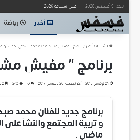
الأحد , 9 أغسطس 2026
أفضل استضافة 2026
أخبار
رياضة
الرئيسية
/
أخبار
/
برنامج ” مفيش مشكله ” لمحمد صبحي يحدث ثورة أ
برنامج ” مفيش مشك
24 نوفمبر، 2015
آخر تحديث: 28 ديسمبر، 2017
0
242
2 دقائق
برنامج جديد للفنان محمد صب
و تربية المجتمع والنشأ على ا
ماضي .