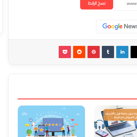
نسخ الرابط
لينكدإن
‏Tumblr
بينتيريست
‏Reddit
‫Pocket