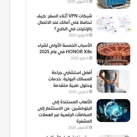
13 أكتوبر، 2025
شبكات VPN أثناء السفر: كيف
تحافظ على أمانك عند الاتصال
بالإنترنت في الخارج؟
18 يوليو، 2025
الأسباب الخمسة الأولى لشراء
HONOR X8c في عام 2025
6 مايو، 2025
أفضل استشاري جراحة
المسالك البولية: خدمات
وحلول طبية متقدمة
2 مارس، 2025
الألعاب المستندة إلى
البلوكشين: من الاستثمار إلى
المكافآت الرقمية عبر العملات
المشفرة
26 فبراير، 2025