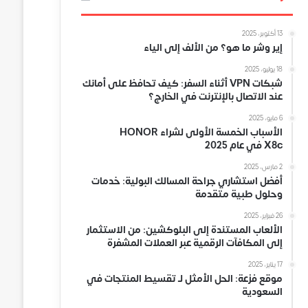
13 أكتوبر، 2025
إير وشر ما هو؟ من الألف إلى الياء
18 يوليو، 2025
شبكات VPN أثناء السفر: كيف تحافظ على أمانك
عند الاتصال بالإنترنت في الخارج؟
6 مايو، 2025
الأسباب الخمسة الأولى لشراء HONOR
X8c في عام 2025
2 مارس، 2025
أفضل استشاري جراحة المسالك البولية: خدمات
وحلول طبية متقدمة
26 فبراير، 2025
الألعاب المستندة إلى البلوكشين: من الاستثمار
إلى المكافآت الرقمية عبر العملات المشفرة
17 يناير، 2025
موقع فزعة: الحل الأمثل لـ تقسيط المنتجات في
السعودية