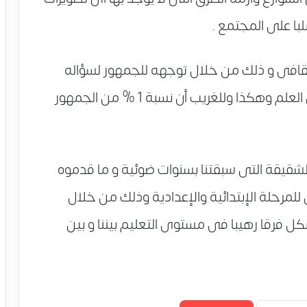
با على المجتمع .
ثقافى و ذلك من خلال توجهه للجمهور لسؤاله
حول أشياء بديهية مثل موقع الدول أو ألوان العلم وهكذا وللغريب أن نسبة 1 % من الجمهور
شقيقة التى سبقتنا بسنوات ضوئية و ما قدموه
لمرحلة الإبتدائية والإعدادية وذلك من خلال
ل فرقا رهيبا فى مستوى التعليم بيننا و بين