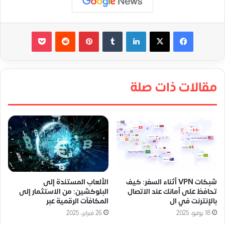
لينكدإن
‏Tumblr
بينتيريست
‏Reddit
‫Pocket
مقالات ذات صلة
شبكات VPN أثناء السفر: كيف
الألعاب المستندة إلى
تحافظ على أمانك عند الاتصال
البلوكشين: من الاستثمار إلى
بالإنترنت في ال
المكافآت الرقمية عبر
18 يوليو، 2025
26 فبراير، 2025